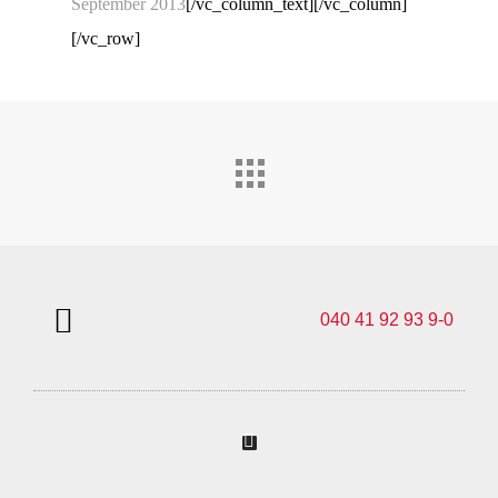
September 2013
[/vc_column_text][/vc_column]
[/vc_row]
040 41 92 93 9-0