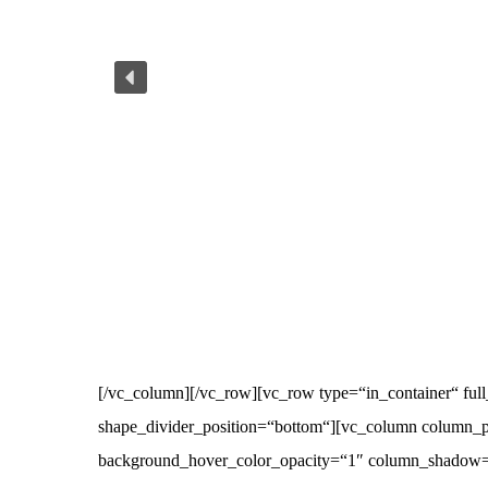
[/vc_column][/vc_row][vc_row type=“in_container“ full
shape_divider_position=“bottom“][vc_column column_p
background_hover_color_opacity=“1″ column_shadow=“n