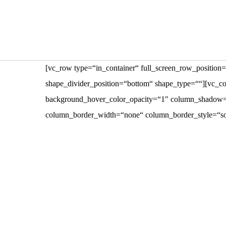
[vc_row type=“in_container“ full_screen_row_position=
shape_divider_position=“bottom“ shape_type=““][vc_c
background_hover_color_opacity=“1″ column_shadow=“n
column_border_width=“none“ column_border_style=“so