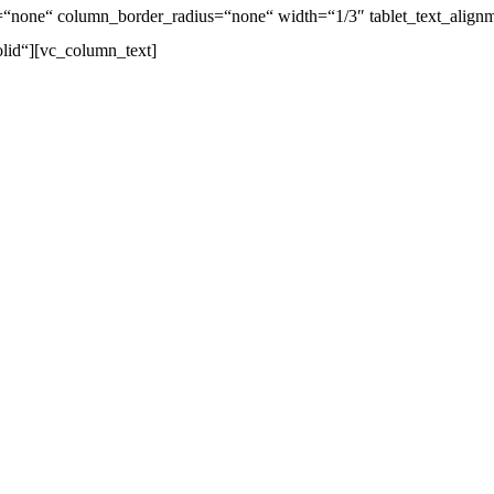
one“ column_border_radius=“none“ width=“1/3″ tablet_text_alignme
lid“][vc_column_text]