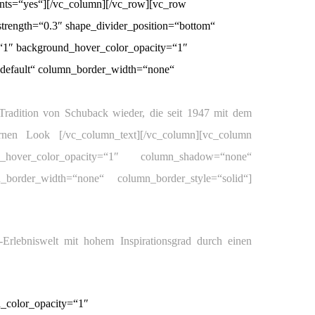
nts=“yes“][/vc_column][/vc_row][vc_row
_strength=“0.3″ shape_divider_position=“bottom“
“1″ background_hover_color_opacity=“1″
“default“ column_border_width=“none“
 Tradition von Schuback wieder, die seit 1947 mit dem
dernen Look
[/vc_column_text][/vc_column][vc_column
d_hover_color_opacity=“1″ column_shadow=“none“
_border_width=“none“ column_border_style=“solid“]
-Erlebniswelt mit hohem Inspirationsgrad durch einen
_color_opacity=“1″