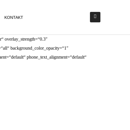
KONTAKT
r“ overlay_strength=“0.3″
“all“ background_color_opacity=“1″
nt=“default“ phone_text_alignment=“default“