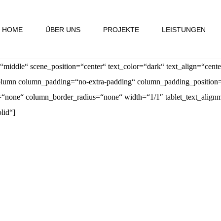
HOME
ÜBER UNS
PROJEKTE
LEISTUNGEN
“middle“ scene_position=“center“ text_color=“dark“ text_align=“cente
olumn column_padding=“no-extra-padding“ column_padding_position=
one“ column_border_radius=“none“ width=“1/1″ tablet_text_alignme
lid“]