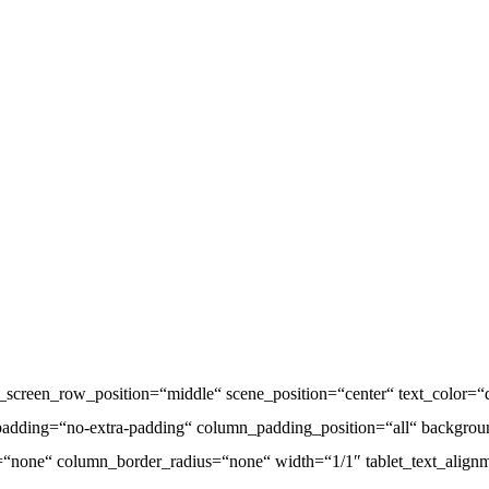
_screen_row_position=“middle“ scene_position=“center“ text_color=“da
adding=“no-extra-padding“ column_padding_position=“all“ backgrou
one“ column_border_radius=“none“ width=“1/1″ tablet_text_alignme