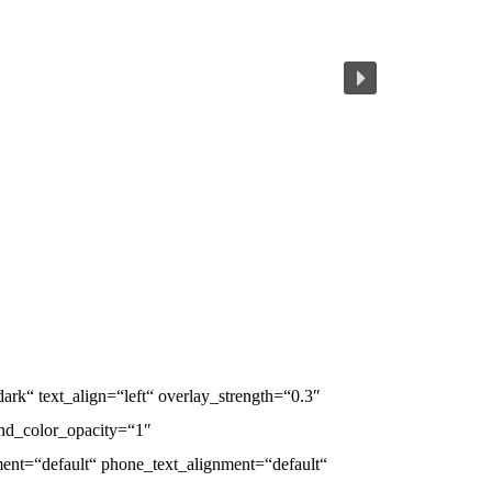
rk“ text_align=“left“ overlay_strength=“0.3″
nd_color_opacity=“1″
nt=“default“ phone_text_alignment=“default“