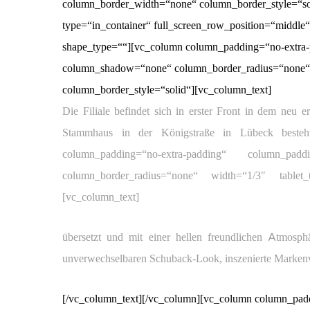
column_border_width=“none“ column_border_style=“so
type=“in_container“ full_screen_row_position=“middle“ 
shape_type=““][vc_column column_padding=“no-extra-
column_shadow=“none“ column_border_radius=“none“ w
column_border_style=“solid“][vc_column_text]
Die Filiale befindet sich in erster Front in dem ne
Stammhaus in der Königstraße in Lübeck beste
column_padding=“no-extra-padding“ column_padd
column_border_radius=“none“ width=“1/3″ tablet_t
[vc_column_text]
übersetzt und mit einer hellen freundlichen Atmosph
unverwechselbaren Schuback-Look, inszenierte Markenw
[/vc_column_text][/vc_column][vc_column column_padd