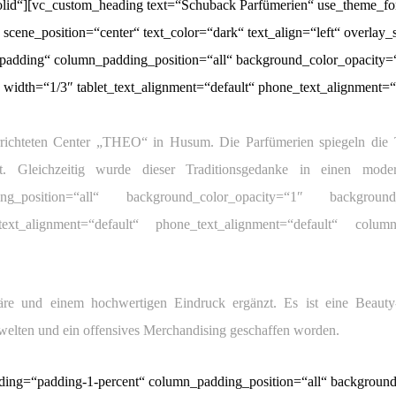
lid“][vc_custom_heading text=“Schuback Parfümerien“ use_theme_fo
scene_position=“center“ text_color=“dark“ text_align=“left“ overlay
padding“ column_padding_position=“all“ background_color_opacity=
idth=“1/3″ tablet_text_alignment=“default“ phone_text_alignment=
u errichteten Center „THEO“ in Husum.
Die Parfümerien spiegeln die
ht.
Gleichzeitig wurde dieser Traditionsgedanke in einen mo
ing_position=“all“ background_color_opacity=“1″ backgroun
ext_alignment=“default“ phone_text_alignment=“default“ column
äre und einem hochwertigen Eindruck ergänzt. Es ist eine Beauty
elten und ein offensives Merchandising geschaffen worden.
ing=“padding-1-percent“ column_padding_position=“all“ background