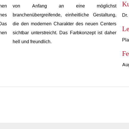
K
nen
von Anfang an eine möglichst
nes
branchenübergreifende, einheitliche Gestaltung,
Dr
 Das
die den modernen Charakter des neuen Centers
Le
chen
sichtbar unterstreicht. Das Farbkonzept ist daher
Pla
hell und freundlich.
Fe
Au