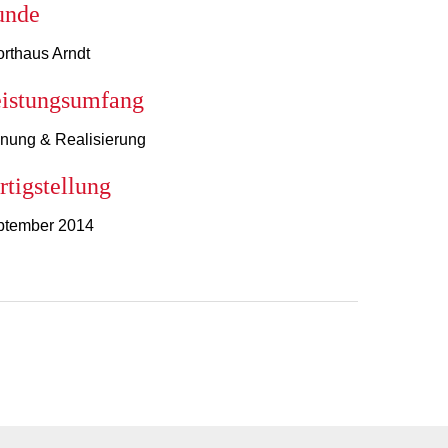
unde
rthaus Arndt
istungsumfang
nung & Realisierung
rtigstellung
ptember 2014